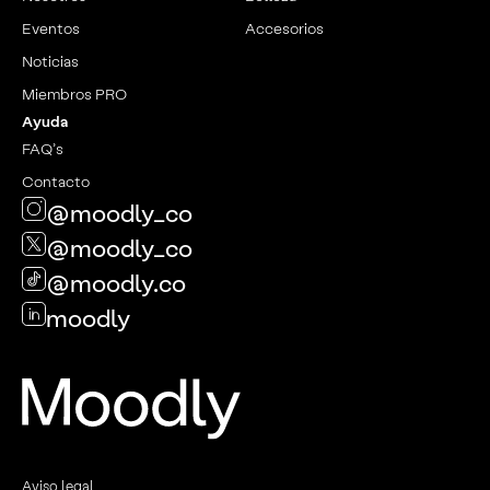
Eventos
Accesorios
Noticias
Miembros PRO
Ayuda
FAQ’s
Contacto
@moodly_co
@moodly_co
@moodly.co
moodly
Aviso legal