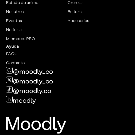
Estado de ánimo
Cremas
Nosotros
Belleza
Eventos
Accesorios
Noticias
Miembros PRO
Ayuda
FAQ’s
Contacto
@moodly_co
@moodly_co
@moodly.co
moodly